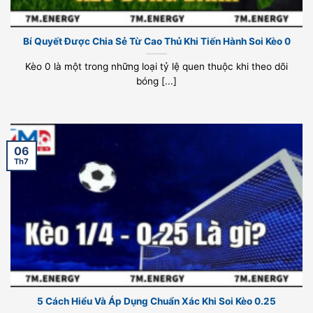
Bí Quyết Được Chia Sẻ Từ Cao Thủ Khi Tiến Hành Soi Kèo 0
Kèo 0 là một trong những loại tỷ lệ quen thuộc khi theo dõi
bóng [...]
06
Th7
5 Cách Hiểu Và Áp Dụng Chuẩn Xác Khi Soi Kèo 0.25