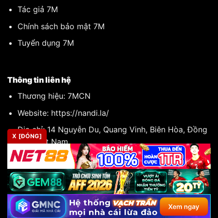
Tác giả 7M
Chính sách bảo mật 7M
Tuyển dụng 7M
Thông tin liên hệ
Thương hiệu: 7MCN
Website:
https://nandi.la/
Địa chỉ: 14 Nguyễn Du, Quang Vinh, Biên Hòa, Đồng
X [ĐÓNG]
Nai, Việt Nam
Email:
7menergy@gmail.com
Hotline: 0914889125