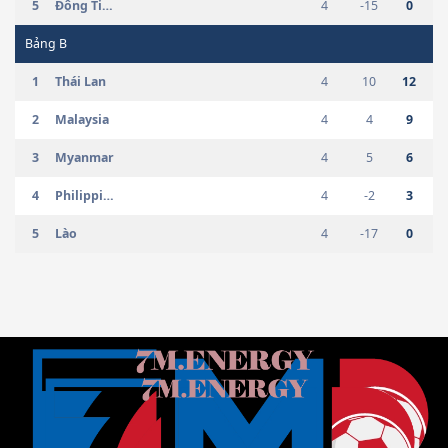
5
Đông Timor
4
-15
0
Bảng
B
1
Thái Lan
4
10
12
2
Malaysia
4
4
9
3
Myanmar
4
5
6
4
Philippines
4
-2
3
5
Lào
4
-17
0