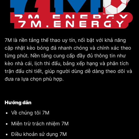
7M
là nền tảng thể thao uy tín, nổi bật với khả năng
cập nhật kèo bóng đá nhanh chóng và chính xác theo
từng phút. Nền tảng cung cấp đầy đủ thông tin như
kèo nhà cái, lịch thi đấu, bảng xếp hạng và phân tích
trận đấu chi tiết, giúp người dùng dễ dàng theo dõi và
đưa ra lựa chọn phù hợp.
Hướng dẫn
Về chúng tôi 7M
Miễn trừ trách nhiệm 7M
Điều khoản sử dụng 7M