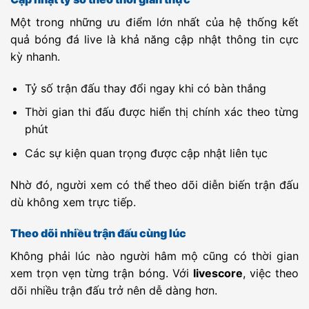
Reserves
Reserves
Unknown
FC Merani
-
FC Didube
-
20:00
Một trong những ưu điểm lớn nhất của hệ thống kết
Tbilisi
quả bóng đá live là khả năng cập nhật thông tin cực
Unknown
Margveti 2006
-
FC Tbilisi 2025
-
20:00
kỳ nhanh.
Unknown
FC Kolkheti
-
Dinamo Tbilisi
-
20:00
Khobi
II
Tỷ số trận đấu thay đổi ngay khi có bàn thắng
Unknown
U19
-
U19 Molde
-
21:00
Thời gian thi đấu được hiển thị chính xác theo từng
Rosenborg
phút
Unknown
Talleres
-
Nueva Chicago
-
21:00
Remedios Dự
Reserves
Các sự kiện quan trọng được cập nhật liên tục
bị
Unknown
CA San Miguel
-
Deportivo
-
21:00
Reserves
Moron
Nhờ đó, người xem có thể theo dõi diễn biến trận đấu
Reserves
Unknown
Deportivo
-
CSD Flandria
-
21:00
dù không xem trực tiếp.
Camioneros
Reserves
Reserves
Unknown
Real Pilar
-
Argentino
-
21:00
Theo dõi nhiều trận đấu cùng lúc
Reserves
Merlo
Reserves
Không phải lúc nào người hâm mộ cũng có thời gian
Unknown
Toolon Taisto
-
Valtti
-
22:00
xem trọn vẹn từng trận bóng. Với
livescore
, việc theo
dõi nhiều trận đấu trở nên dễ dàng hơn.
Unknown
Club Atletico
-
Acassuso
-
22:00
Mitre
Reserves