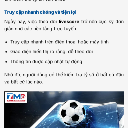
Europe
Slavia
-
Odense
-
22:30
CEC
Praha(U19)
BK(U19)
Truy cập nhanh chóng và tiện lợi
Geo L3
Guria
-
Lokomotiv
-
20:00
Ngày nay, việc theo dõi
livescore
trở nên cực kỳ đơn
Lanchkhuti
Tbilisi
giản nhờ các nền tảng trực tuyến.
TKM D1
Arkadag FK
-
FC MERW
-
20:15
Truy cập nhanh trên điện thoại hoặc máy tính
INT FRL
India U20
-
Singapore U20
-
20:30
Giao diện hiển thị rõ ràng, dễ theo dõi
UZB D1
FK Sogdiana
-
FK Andijon
-
21:00
Thông tin được cập nhật tự động
Jizak
UZB D1
Pakhtakor
-
Buxoro FK
-
22:00
Nhờ đó, người dùng có thể kiểm tra tỷ số ở bất cứ đâu
Tashkent
và bất cứ lúc nào.
BLR D2
BATE-2
-
FK Bumprom
-
21:30
Borisov
BLR D2
FK Orsha
-
FC Gomel B
-
22:00
BLR D2
FC
-
Volna Pinsk
-
22:00
Molodechno
BLR D2
Kommunalnik
-
FK Minsk B
-
22:30
Slonim