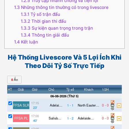
1.2.5
Truy cập nhanh chóng và tiện lợi
1.3
Những thông tin thường có trong livescore
1.3.1
Tỷ số trận đấu
1.3.2
Thời gian thi đấu
1.3.3
Sự kiện quan trọng trong trận
1.3.4
Thông tin giải đấu
1.4
Kết luận
Hệ Thống Livescore Và 5 Lợi Ích Khi
Theo Dõi Tỷ Số Trực Tiếp
0
Ẩn
HT
Giải
Chủ
Tỷ số
Khách
1/2H
Giờ
06-08-2026
(
Thứ 5
)
17:15
0
-
0
FFSA SLR
Adelaide
1
-
1
North Eastern
23
'
Comets
MetroStars
Reserve
Reserve
17:00
0
-
0
FFSA PL
Salisbury
1
-
2
Adelaide
40
'
United
Panthers
17:00