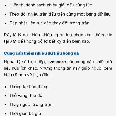
Reserves
Unknown
Ferrocarril
-
CA Atlanta
-
22:00
Hiển thị danh sách nhiều giải đấu cùng lúc
Midland
Reserves
Reserves
Theo dõi nhiều trận đấu trên cùng một bảng dữ liệu
Unknown
Yanapuma (W)
-
FBC Melgar
-
22:00
(W)
Cập nhật liên tục các thay đổi trong trận
Unknown
CA
-
Tristan Suarez
-
22:00
Estudiantes
Reserves
Đây là lý do khiến nhiều người lựa chọn xem thông tin
Caseros
Unknown
Agropecuario
-
Almagro
-
22:00
tại
7M
để không bỏ lỡ bất kỳ diễn biến nào.
Reserves
Reserves
Reserves
Unknown
JyTy
-
KaaPo[Kaarinan
-
22:15
Cung cấp thêm nhiều dữ liệu bóng đá
Pojat]
Ngoài tỷ số trực tiếp,
livescore
còn cung cấp nhiều dữ
Unknown
Kultsu
-
Hauppauge
-
22:30
liệu hữu ích khác. Những thông tin này giúp người xem
hiểu rõ hơn về trận đấu.
Unknown
MiPK
-
LAUTP
-
22:45
Unknown
Atlantis
-
HPS II
-
Thống kê bàn thắng
23:00
FC/PM
Thẻ vàng, thẻ đỏ
Unknown
U19 Follo
-
U19 Asker
-
23:00
Fotball
Thay người trong trận
Unknown
TiPS U21
-
Ponnistus
-
23:00
Thời gian bù giờ