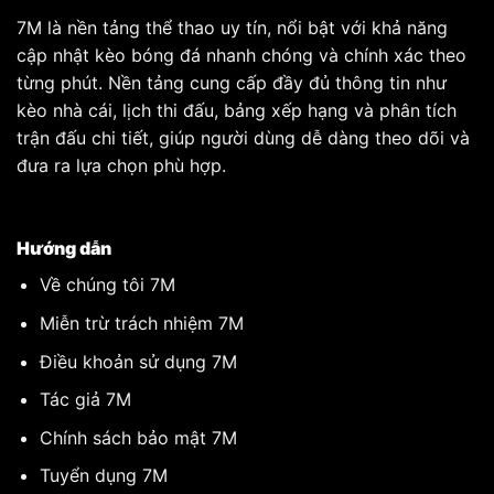
UEFA ECL
Valur
-
FC
-
01:30
7M
là nền tảng thể thao uy tín, nổi bật với khả năng
Nordsjaelland
cập nhật kèo bóng đá nhanh chóng và chính xác theo
UEFA ECL
Borac Banja
-
ML Vitebsk
-
01:30
Luka
từng phút. Nền tảng cung cấp đầy đủ thông tin như
UEFA ECL
Sporting Braga
-
Dinamo Minsk
-
01:30
kèo nhà cái, lịch thi đấu, bảng xếp hạng và phân tích
trận đấu chi tiết, giúp người dùng dễ dàng theo dõi và
UEFA ECL
FC Lugano
-
NSI Runavik
-
01:30
đưa ra lựa chọn phù hợp.
UEFA ECL
NK Rijeka
-
Ilves Tampere
-
01:45
Hướng dẫn
UEFA ECL
Bohemians
-
Midtjylland
-
01:45
Về chúng tôi 7M
UEFA ECL
Tre Fiori
-
De Rita Goni
-
02:00
Miễn trừ trách nhiệm 7M
Lane
UEFA ECL
Partizan
-
Tobol
-
02:00
Điều khoản sử dụng 7M
Belgrade
Kostanay
Tác giả 7M
UEFA ECL
Hibernian FC
-
FK Shkendija
-
02:00
79
Chính sách bảo mật 7M
INT CF
Nữ Levante
-
Nữ Bristol
-
00:00
Las Planas
Academy
Tuyển dụng 7M