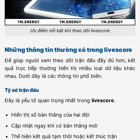
Kyr TL
Muras United
-
FC Asia
-
21:30
FC
UEFA ECL
Inter Turku
-
Vaduz
-
22:00
Ưu điểm nổi bật khi theo dõi livescore
UEFA ECL
HJK Helsinki
-
Motherwell FC
-
23:00
Những thông tin thường có trong livescore
UEFA ECL
Paide
-
Rapid Wien
-
23:00
Linnameeskond
Để giúp người xem theo dõi trận đấu đầy đủ hơn, kết
UEFA ECL
FK Baumit
-
Rigas Futbola
-
23:00
quả trực tiếp thường hiển thị nhiều loại dữ liệu khác
Jablonec
skola
nhau. Dưới đây là các thông tin phổ biến.
UEFA ECL
FC Noah
-
Sion
-
23:00
Tỷ số trận đấu
UEFA ECL
CFR Cluj
-
Tromso IL
-
23:30
Đây là yếu tố quan trọng nhất trong
livescore
.
DAN Cup
Naestved
-
Hvidovre IF
-
23:00
Hiển thị số bàn thắng của hai đội
DAN Cup
Vaeggerlose
-
Hillerod
-
23:00
Fodbold
Cập nhật ngay khi có bàn thắng mới
DAN Cup
Bogense G IF
-
Esbjerg FB
-
23:00
Thể hiện kết quả tạm thời hoặc kết thúc trận