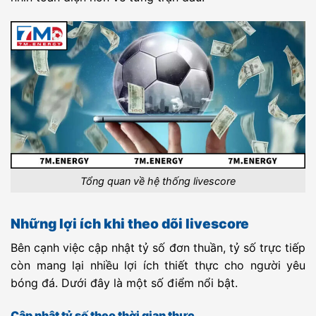
KAZ D1
FC Shakhtyor
-
FK Kaspiy
-
20:00
Karagandy
Aktau B
Unknown
Sandefjord
-
U19 Asane
-
19:00
U19
Fotball
Unknown
Halftime bro
-
Diversification
-
19:00
Unknown
U19 Lillestrom
-
Aalesund
-
19:30
FKU19
Unknown
Ferroviario
-
Baia de
-
19:45
Maputo
Pemba F.C
Unknown
Vilankulo FC
-
Ferroviario
-
19:45
Beira
Tổng quan về hệ thống livescore
Unknown
U19 Stabaek
-
U19
-
20:00
Fredrikstad
Những lợi ích khi theo dõi livescore
Unknown
FC Iberia 2010
-
FC Gonio
-
20:00
Bên cạnh việc cập nhật tỷ số đơn thuần, tỷ số trực tiếp
Unknown
Gaddafi FC
-
NEC FC
-
20:00
còn mang lại nhiều lợi ích thiết thực cho người yêu
Bugolobi
bóng đá. Dưới đây là một số điểm nổi bật.
Unknown
Villa San
-
Deportivo
-
20:00
Carlos
Laferrere
Cập nhật tỷ số theo thời gian thực