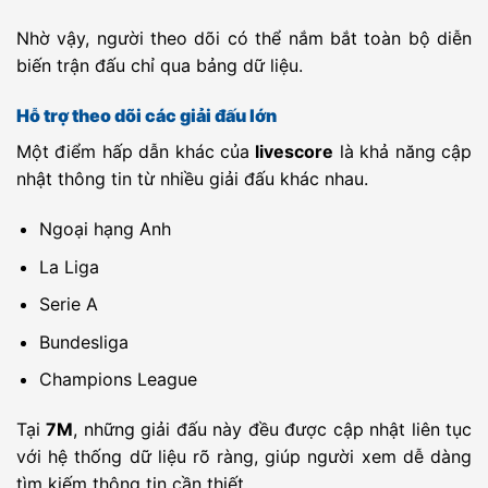
Unknown
EIF Academy
-
EPS Reservi
-
23:00
Nhờ vậy, người theo dõi có thể nắm bắt toàn bộ diễn
biến trận đấu chỉ qua bảng dữ liệu.
Unknown
Uganda Police
-
Airtel Kitara
-
23:00
FC
FC
Hỗ trợ theo dõi các giải đấu lớn
Unknown
Iveria Khashuri
-
Sabutaroti
-
23:00
billisse B
Một điểm hấp dẫn khác của
livescore
là khả năng cập
Unknown
Estrella del
-
CA Lugano
-
23:00
nhật thông tin từ nhiều giải đấu khác nhau.
Sur Reserves
Reserves
BOL Liga
ABB (W)
-
Always Ready
-
19:00
W
Ngoại hạng Anh
(W)
La Liga
IDN PC
Persib
-
Persebaya
-
19:30
Bandung
Surabaya
Serie A
YEM D1
Al Ahli Sanaa
-
Shab
-
20:00
Hadramawt
Bundesliga
YEM D1
Al Helal Al-
-
Salam Al
-
20:00
Champions League
Sahely
Qarfa
YEM D1
Al Mukalla SC
-
Al Wehda
-
20:00
Tại
7M
, những giải đấu này đều được cập nhật liên tục
Sanaa
Europe
với hệ thống dữ liệu rõ ràng, giúp người xem dễ dàng
Right to Dream
-
Braga (U19)
-
20:00
CEC
U19
tìm kiếm thông tin cần thiết.