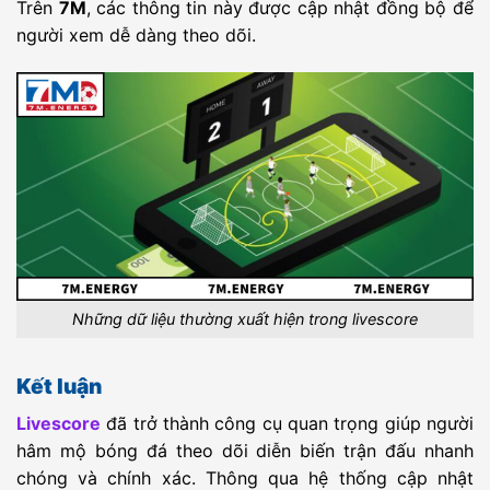
ISR LLTTC
Bnei Yehuda
-
Hapoel Kfar
-
00:00
Trên
7M
, các thông tin này được cập nhật đồng bộ để
Tel Aviv
Shalem
người xem dễ dàng theo dõi.
ISR LLTTC
Ironi Modiin
-
Kfar Kasem
-
00:00
ISR LLTTC
F.C. Ashdod
-
Hapoel Rishon
-
00:00
Lezion
ISR LLTTC
Maccabi Kiryat
-
Maccabi
-
00:00
Gat
Kabilio Jaffa
GER Reg
FC Erzgebirge
-
Berliner FC
-
00:00
Aue
Dynamo
GER Reg
Hannover 96
-
HSC Hannover
-
23:30
Am
GER Reg
VfB Oldenburg
-
SV
-
23:30
Drochtersen/Assel
Những dữ liệu thường xuất hiện trong livescore
NOR D3
Floy FK
-
Ulfstind
-
00:00
Kết luận
UEFA ECL
Debreceni
-
FC
-
00:00
VSC
Copenhagen
Livescore
đã trở thành công cụ quan trọng giúp người
UEFA ECL
Riga FC
-
ETO Gyori FC
-
00:00
hâm mộ bóng đá theo dõi diễn biến trận đấu nhanh
chóng và chính xác. Thông qua hệ thống cập nhật