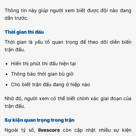
DAN Cup
Kjellerup IF
-
Bronderslev IF
-
23:00
Thông tin này giúp người xem biết được đội nào đang
dẫn trước.
DAN Cup
Brondby
-
Espergaerde
-
23:00
Strand
IF
Thời gian thi đấu
DAN Cup
KRFK
-
FC
-
23:00
Skanderborg
Thời gian là yếu tố quan trọng để theo dõi diễn biến
DAN Cup
Aabenraa BK
-
Saedding GIF
-
23:30
trận đấu.
07-08-2026
(
Thứ 6
)
Hiển thị phút thi đấu hiện tại
UEFA EL
Lincoln Red
-
Omonia
-
00:00
Imps FC
Nicosia FC
Thông báo thời gian bù giờ
UEFA EL
Lech Poznan
-
KI Klaksvik
-
00:00
Cho biết trận đấu đang ở hiệp nào
UEFA EL
Hradec
-
Besiktas JK
-
00:00
Nhờ đó, người xem có thể biết chính xác giai đoạn của
Kralove
trận đấu.
UEFA EL
Red Bull
-
Pafos FC
-
00:00
Salzburg
Sự kiện quan trọng trong trận
UEFA EL
PAOK Saloniki
-
Anderlecht
-
00:45
Ngoài tỷ số,
livescore
còn cập nhật nhiều sự kiện
UEFA EL
FC Thun
-
Vikingur
-