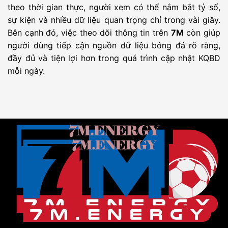
UEFA ECL
FK Zalgiris
-
Hajduk Split
-
00:00
theo thời gian thực, người xem có thể nắm bắt tỷ số,
Vilnius
sự kiện và nhiều dữ liệu quan trọng chỉ trong vài giây.
UEFA ECL
Rakow
-
Hammarby
-
00:00
Bên cạnh đó, việc theo dõi thông tin trên
7M
còn giúp
Czestochowa
người dùng tiếp cận nguồn dữ liệu bóng đá rõ ràng,
UEFA ECL
FC Sheriff
-
St. Gallen
-
00:00
đầy đủ và tiện lợi hơn trong quá trình cập nhật KQBD
mỗi ngày.
UEFA ECL
Dynamo Kyiv
-
Qarabag
-
00:00
UEFA ECL
IFK Goteborg
-
Gent
-
00:00
UEFA ECL
Inter Club
-
FC Flora
-
00:00
Escaldes
Tallinn
UEFA ECL
Beitar
-
Austria Wien
-
00:30
Jerusalem
UEFA ECL
Ajax
-
Shelbourne
-
01:00
Amsterdam
UEFA ECL
Hapoel Tel
-
GKS Katowice
-
01:00
Aviv
UEFA ECL
FC Twente
-
DAC Dunajska
-
01:00
Enschede
Streda