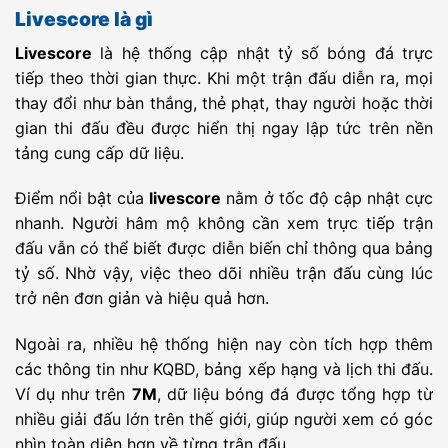
INT CF
KS Elbasani
-
Pogradeci
-
23:00
Livescore là gì
Livescore
là hệ thống cập nhật tỷ số bóng đá trực
INT CF
Esperance
-
UD San Pedro
-
23:00
Tunis
tiếp theo thời gian thực. Khi một trận đấu diễn ra, mọi
thay đổi như bàn thắng, thẻ phạt, thay người hoặc thời
INT CF
US
-
Club Milano
-
23:00
Pergolettese
gian thi đấu đều được hiển thị ngay lập tức trên nền
INT CF
Zaragoza
-
Andorra FC
-
23:30
tảng cung cấp dữ liệu.
INT CF
Legnago Salus
-
Mantova
-
23:30
Điểm nổi bật của
livescore
nằm ở tốc độ cập nhật cực
nhanh. Người hâm mộ không cần xem trực tiếp trận
CSFS Cup
Athletic Bilbao
-
Arsenal U17
-
18:35
đấu vẫn có thể biết được diễn biến chỉ thông qua bảng
U17
tỷ số. Nhờ vậy, việc theo dõi nhiều trận đấu cùng lúc
CSFS Cup
China U17
-
Bayer
-
18:35
trở nên đơn giản và hiệu quả hơn.
Leverkusen(U17)
KAZ D1
Akademiya
-
Khan Tengri
-
19:00
Ngoài ra, nhiều hệ thống hiện nay còn tích hợp thêm
Ontustik
FC
các thông tin như KQBD, bảng xếp hạng và lịch thi đấu.
KAZ D1
FK Yelimay
-
Kairat Almaty
-
19:00
Semey B
II
Ví dụ như trên
7M
, dữ liệu bóng đá được tổng hợp từ
KAZ D1
FK Aktobe II
-
Ekibastuzets
-
20:00
nhiều giải đấu lớn trên thế giới, giúp người xem có góc
nhìn toàn diện hơn về từng trận đấu.