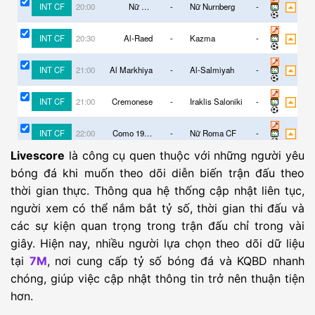
INT CF
Nữ SC
-
Nữ Nurnberg
-
20:00
Freiburg
INT CF
Al-Raed
-
Kazma
-
20:30
INT CF
Al Markhiya
-
Al-Salmiyah
-
21:00
INT CF
Cremonese
-
Iraklis Saloniki
-
21:00
INT CF
Como 1907
-
Nữ Roma CF
-
22:00
(W)
Livescore
là công cụ quen thuộc với những người yêu
INT CF
Aris Limassol
-
Al-Sadd
-
22:00
bóng đá khi muốn theo dõi diễn biến trận đấu theo
thời gian thực. Thông qua hệ thống cập nhật liên tục,
INT CF
AEL Limassol
-
Atromitos
-
22:00
người xem có thể nắm bắt tỷ số, thời gian thi đấu và
Athens
các sự kiện quan trọng trong trận đấu chỉ trong vài
INT CF
Levadiakos
-
Panaitolikos
-
22:00
Agrinio
giây. Hiện nay, nhiều người lựa chọn theo dõi dữ liệu
INT CF
Luftetari
-
Butrinti
-
tại
7M
, nơi cung cấp tỷ số bóng đá và KQBD nhanh
22:30
Sarande
chóng, giúp việc cập nhật thông tin trở nên thuận tiện
INT CF
ASD Calcio
-
Desenzano
-
22:30
hơn.
Pavonese
Calvina