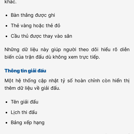
01:00
khác.
Reykjavik
UEFA EL
SL Benfica
-
Hearts
-
02:00
Bàn thắng được ghi
Thẻ vàng hoặc thẻ đỏ
JPN D1
Yokohama F
-
Kashima
-
17:25
Marinos
Antlers
Cầu thủ được thay vào sân
JPN D1
Gamba Osaka
-
Urawa Red
-
17:30
Diamonds
Những dữ liệu này giúp người theo dõi hiểu rõ diễn
FIN D1
SJK Seinajoki
-
Gnistan
-
23:00
biến của trận đấu dù không xem trực tiếp.
DAN Cup
Aalborg KFUM
-
Fuglebakken
-
00:00
Thông tin giải đấu
Một hệ thống cập nhật tỷ số hoàn chỉnh còn hiển thị
ISR LLTTC
Hapoel Acco
-
Kiryat Yam SC
-
00:00
thêm dữ liệu về giải đấu.
ISR LLTTC
Hirnyk Kryvyi
-
Maccabi Ahi
-
00:00
Rih
Nazareth
Tên giải đấu
ISR LLTTC
Hapoel Afula
-
Maccabi
-
00:00
Lịch thi đấu
Herzliya
ISR LLTTC
Hapoel Kfar
-
Hapoel
-
00:00
Bảng xếp hạng
Saba
Raanana