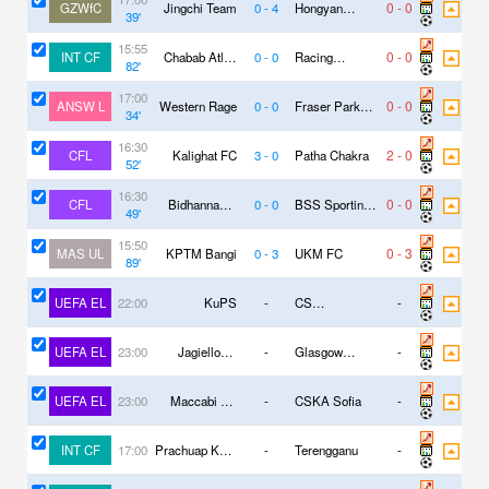
0
-
0
GZWfC
Jingchi Team
0
-
4
Hongyan
39
'
Village Ⅰ
15:55
0
-
0
INT CF
Chabab Atlas
0
-
0
Racing
82
'
Khenifra
Casablanca
17:00
0
-
0
ANSW L
Western Rage
0
-
0
Fraser Park
34
'
FC
16:30
2
-
0
CFL
Kalighat FC
3
-
0
Patha Chakra
52
'
16:30
0
-
0
CFL
Bidhannagar
0
-
0
BSS Sporting
49
'
MSA
Club
15:50
0
-
3
MAS UL
KPTM Bangi
0
-
3
UKM FC
89
'
UEFA EL
KuPS
-
CS
-
22:00
Universitatea
Craiova
UEFA EL
Jagiellonia
-
Glasgow
-
23:00
Bialystok
Rangers
UEFA EL
Maccabi Tel
-
CSKA Sofia
-
23:00
Aviv
INT CF
Prachuap Khiri
-
Terengganu
-
17:00
Khan