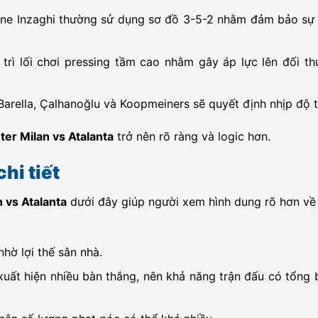
e Inzaghi thường sử dụng sơ đồ 3-5-2 nhằm đảm bảo sự
trì lối chơi pressing tầm cao nhằm gây áp lực lên đối th
arella, Çalhanoğlu và Koopmeiners sẽ quyết định nhịp độ t
nter Milan vs Atalanta
trở nên rõ ràng và logic hơn.
hi tiết
n vs Atalanta
dưới đây giúp người xem hình dung rõ hơn về
hờ lợi thế sân nhà.
uất hiện nhiều bàn thắng, nên khả năng trận đấu có tổng 