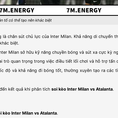
 tố có thể tạo nên khác biệt
là chân sút chủ lực của Inter Milan. Khả năng di chuyển 
hác biệt.
nter Milan sở hữu kỹ năng chuyền bóng và sút xa cực kỳ n
 trò quan trọng trong việc điều tiết lối chơi và hỗ trợ tấn 
c độ và khả năng đi bóng tốt, thường xuyên tạo ra các t
đến kết quả khi phân tích
soi kèo Inter Milan vs Atalanta
.
i kèo Inter Milan vs Atalanta
.