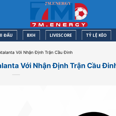
×
HI ĐẤU
BXH
LIVESCORE
TỶ LỆ KÈO
 Atalanta Với Nhận Định Trận Cầu Đinh
talanta Với Nhận Định Trận Cầu Đin