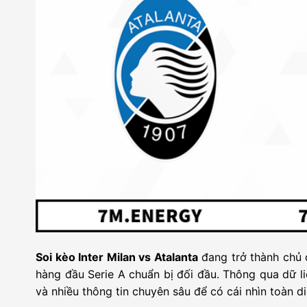
Soi kèo Inter Milan vs Atalanta
đang trở thành chủ 
hàng đầu Serie A chuẩn bị đối đầu. Thông qua dữ l
và nhiều thông tin chuyên sâu để có cái nhìn toàn di