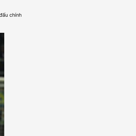
 đấu chính