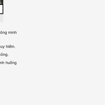
thông minh
guy hiểm.
công.
ình huống