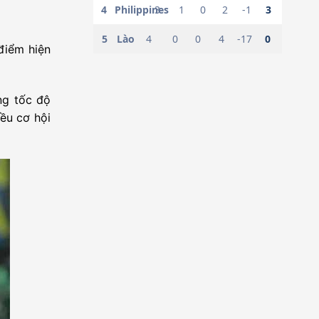
4
Philippines
3
1
0
2
-1
3
5
Lào
4
0
0
4
-17
0
 điểm hiện
ng tốc độ
ều cơ hội