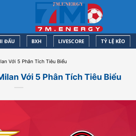
×
HI ĐẤU
BXH
LIVESCORE
TỶ LỆ KÈO
lan Với 5 Phân Tích Tiêu Biểu
Milan Với 5 Phân Tích Tiêu Biểu