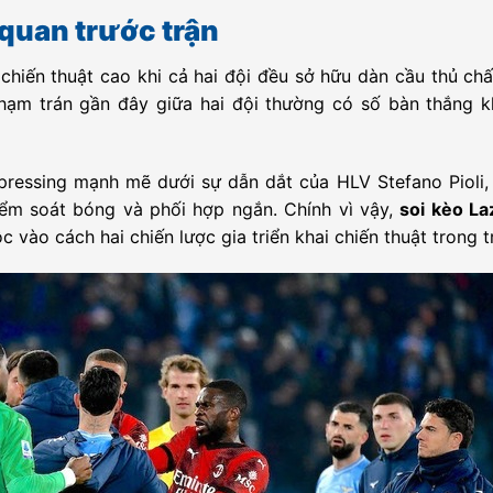
 quan trước trận
chiến thuật cao khi cả hai đội đều sở hữu dàn cầu thủ chấ
hạm trán gần đây giữa hai đội thường có số bàn thắng 
i pressing mạnh mẽ dưới sự dẫn dắt của HLV Stefano Pioli,
iểm soát bóng và phối hợp ngắn. Chính vì vậy,
soi kèo La
ào cách hai chiến lược gia triển khai chiến thuật trong t