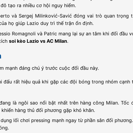
đô tạo ra nhiều cơ hội nguy hiểm.
erto và Sergej Milinković-Savić đóng vai trò quan trọng t
ủa họ giúp Lazio duy trì thế trận ổn định.
ssio Romagnoli và Patric mang lại sự an tâm khi đối đầu v
tích
soi kèo Lazio vs AC Milan
.
n
iểm mạnh đáng chú ý trước cuộc đối đầu này.
i đấu rất hiệu quả khi gặp các đội bóng trong nhóm cạnh 
đang là ngôi sao nổi bật nhất trên hàng công Milan. Tốc 
 khiến hàng thủ đối phương gặp khó khăn.
dụng lối chơi pressing mạnh ngay từ phần sân đối phương.
óng.