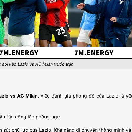
 soi kèo Lazio vs AC Milan trước trận
azio vs AC Milan
, việc đánh giá phong độ của Lazio là yế
hâu tấn công lẫn phòng ngự.
n sút chủ lực của Lazio. Khả năng di chuyển thông minh và