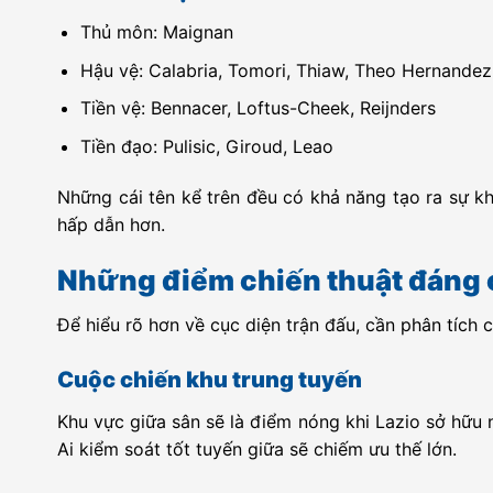
Thủ môn: Maignan
Hậu vệ: Calabria, Tomori, Thiaw, Theo Hernandez
Tiền vệ: Bennacer, Loftus-Cheek, Reijnders
Tiền đạo: Pulisic, Giroud, Leao
Những cái tên kể trên đều có khả năng tạo ra sự kh
hấp dẫn hơn.
Những điểm chiến thuật đáng 
Để hiểu rõ hơn về cục diện trận đấu, cần phân tích 
Cuộc chiến khu trung tuyến
Khu vực giữa sân sẽ là điểm nóng khi Lazio sở hữu n
Ai kiểm soát tốt tuyến giữa sẽ chiếm ưu thế lớn.