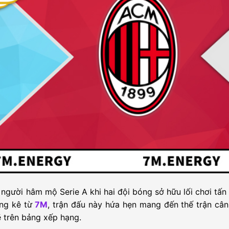
 người hâm mộ Serie A khi hai đội bóng sở hữu lối chơi tấ
ống kê từ
7M
, trận đấu này hứa hẹn mang đến thế trận cân
 trên bảng xếp hạng.