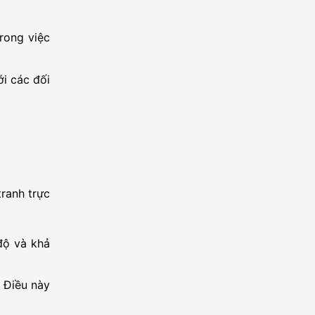
rong việc
ới các đối
tranh trực
độ và khả
 Điều này