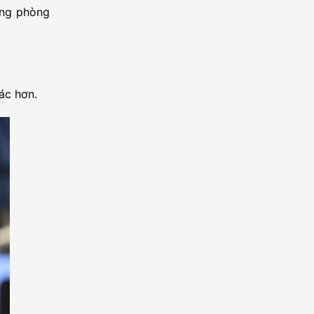
ống phòng
ác hơn.