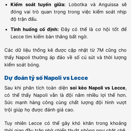
Kiểm soát tuyến giữa:
Lobotka và Anguissa sẽ
đóng vai trò quan trọng trong việc kiểm soát nhịp
độ trận đấu.
Tình huống cố định:
Đây có thể là cơ hội tốt để
Lecce tìm kiếm bàn thắng bất ngờ.
Các dữ liệu thống kê được cập nhật từ 7M cũng cho
thấy Napoli thường áp đảo về số cú sút và thời lượng
kiểm soát bóng.
Dự đoán tỷ số Napoli vs Lecce
Sau khi phân tích toàn diện
soi kèo Napoli vs Lecce
,
có thể thấy Napoli vẫn là đội nắm nhiều lợi thế hơn.
Sức mạnh hàng công cùng chất lượng đội hình vượt
trội giúp họ được đánh giá cao.
Tuy nhiên Lecce có thể gây khó khăn trong khoảng
thời gian đầu trận nhờ chiến thuật phòng ngự chặt chẽ.