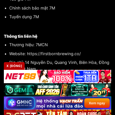
Chính sách bảo mật 7M
Tuyển dụng 7M
Thông tin liên hệ
Thương hiệu: 7MCN
Website:
https://firstbornbrewing.co/
Địa chỉ: 14 Nguyễn Du, Quang Vinh, Biên Hòa, Đồng
X [ĐÓNG]
Nai, Việt Nam
Email:
7menergy@gmail.com
Hotline: 0914889125