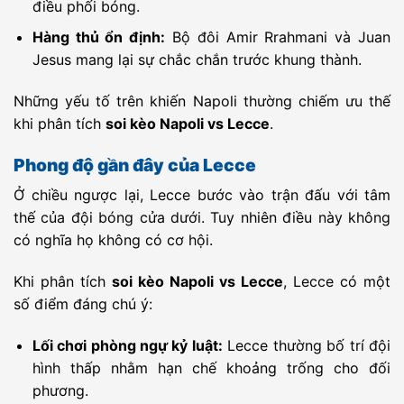
điều phối bóng.
Hàng thủ ổn định:
Bộ đôi Amir Rrahmani và Juan
Jesus mang lại sự chắc chắn trước khung thành.
Những yếu tố trên khiến Napoli thường chiếm ưu thế
khi phân tích
soi kèo Napoli vs Lecce
.
Phong độ gần đây của Lecce
Ở chiều ngược lại, Lecce bước vào trận đấu với tâm
thế của đội bóng cửa dưới. Tuy nhiên điều này không
có nghĩa họ không có cơ hội.
Khi phân tích
soi kèo Napoli vs Lecce
, Lecce có một
số điểm đáng chú ý:
Lối chơi phòng ngự kỷ luật:
Lecce thường bố trí đội
hình thấp nhằm hạn chế khoảng trống cho đối
phương.