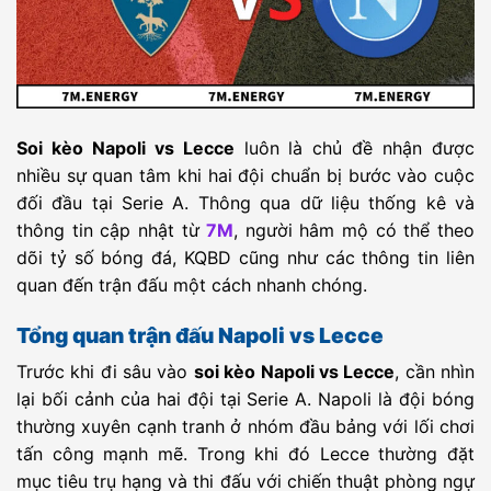
Soi kèo Napoli vs Lecce
luôn là chủ đề nhận được
nhiều sự quan tâm khi hai đội chuẩn bị bước vào cuộc
đối đầu tại Serie A. Thông qua dữ liệu thống kê và
thông tin cập nhật từ
7M
, người hâm mộ có thể theo
dõi tỷ số bóng đá, KQBD cũng như các thông tin liên
quan đến trận đấu một cách nhanh chóng.
Tổng quan trận đấu Napoli vs Lecce
Trước khi đi sâu vào
soi kèo Napoli vs Lecce
, cần nhìn
lại bối cảnh của hai đội tại Serie A. Napoli là đội bóng
thường xuyên cạnh tranh ở nhóm đầu bảng với lối chơi
tấn công mạnh mẽ. Trong khi đó Lecce thường đặt
mục tiêu trụ hạng và thi đấu với chiến thuật phòng ngự