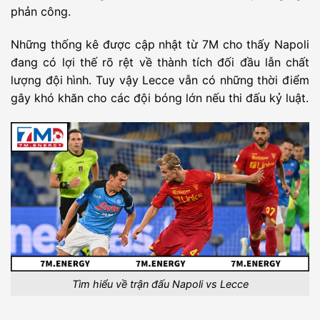
phản công.
Những thống kê được cập nhật từ 7M cho thấy Napoli
đang có lợi thế rõ rệt về thành tích đối đầu lẫn chất
lượng đội hình. Tuy vậy Lecce vẫn có những thời điểm
gây khó khăn cho các đội bóng lớn nếu thi đấu kỷ luật.
Tìm hiểu về trận đấu Napoli vs Lecce