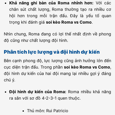
Khả năng ghi bàn của Roma nhỉnh hơn:
Với các
chân sút chất lượng, Roma thường tạo ra nhiều cơ
hội hơn trong mỗi trận đấu. Đây là yếu tố quan
trọng khi đánh giá
soi kèo Roma vs Como
.
Nhìn chung, Roma đang có lợi thế nhất định về phong
độ cũng như chất lượng đội hình.
Phân tích lực lượng và đội hình dự kiến
Bên cạnh phong độ, lực lượng cũng ảnh hưởng lớn đến
cục diện trận đấu. Trong phần
soi kèo Roma vs Como
,
đội hình dự kiến của hai đội mang lại nhiều gợi ý đáng
chú ý.
Đội hình dự kiến của Roma:
Roma nhiều khả năng
ra sân với sơ đồ 4-2-3-1 quen thuộc.
Thủ môn: Rui Patricio