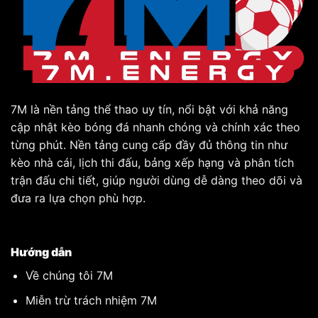
7M
là nền tảng thể thao uy tín, nổi bật với khả năng
cập nhật kèo bóng đá nhanh chóng và chính xác theo
từng phút. Nền tảng cung cấp đầy đủ thông tin như
kèo nhà cái, lịch thi đấu, bảng xếp hạng và phân tích
trận đấu chi tiết, giúp người dùng dễ dàng theo dõi và
đưa ra lựa chọn phù hợp.
Hướng dẫn
Về chúng tôi 7M
Miễn trừ trách nhiệm 7M