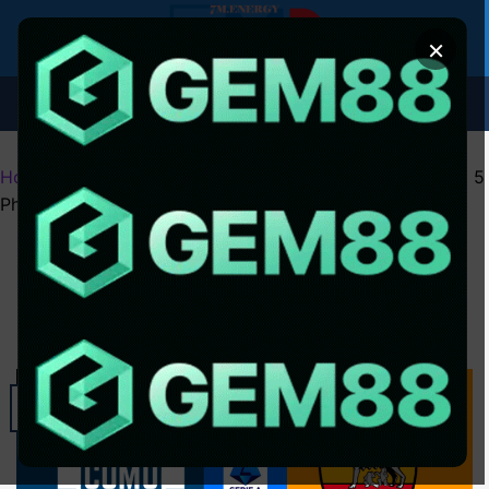
Bỏ
qua
×
nội
dung
XEM BÓNG
SOI KÈO
Home
-
Dự đoán kèo thơm
-
Soi Kèo Roma Vs Como Với 5
Phân Tích Quan Trọng Trước Trận
Soi Kèo Roma Vs Como Với 5
Phân Tích Quan Trọng Trước Trận
06
Th7