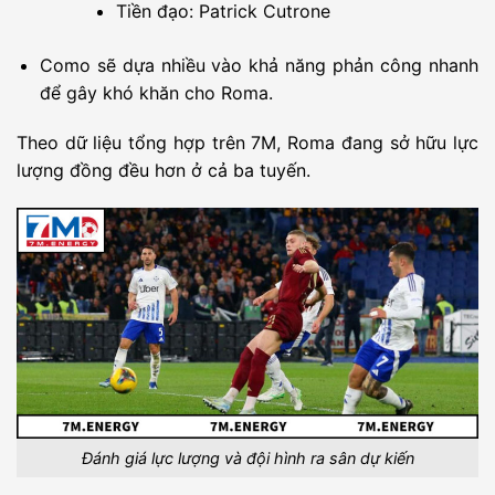
Tiền đạo: Patrick Cutrone
Como sẽ dựa nhiều vào khả năng phản công nhanh
để gây khó khăn cho Roma.
Theo dữ liệu tổng hợp trên 7M, Roma đang sở hữu lực
lượng đồng đều hơn ở cả ba tuyến.
Đánh giá lực lượng và đội hình ra sân dự kiến