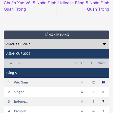
Chuẩn Xác Với 5 Nhận Định
Udinese Bằng 5 Nhận Định
Quan Trọng
Quan Trọng
BẢNG XẾP HẠNG
ASIAN CUP 2026
ASIAN CUP 2026
#
Đội
Số trận
HS
Điểm
Bảng
A
1
Việt Nam
4
12
10
2
Singapore
4
3
8
3
Indonesia
4
4
7
4
Campuchia
4
-4
3