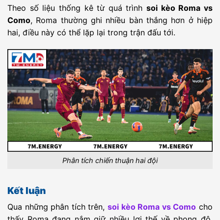
Theo số liệu thống kê từ quá trình
soi kèo Roma vs
Como
, Roma thường ghi nhiều bàn thắng hơn ở hiệp
hai, điều này có thể lặp lại trong trận đấu tới.
Phân tích chiến thuận hai đội
Kết luận
Qua những phân tích trên,
soi kèo Roma vs Como
cho
thấy Roma đang nắm giữ nhiều lợi thế về phong độ,